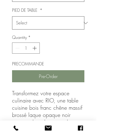
PIED DE TABLE
*
Quantity
*
PRECOMMANDE
Pre-Order
Transformez votre espace 
culinaire avec RIO, une table 
cuisine bois franc chêne massif 
brossé laque opaque noir 
vernis polyurethane acrylique 
haut de gamme. Conçue par 